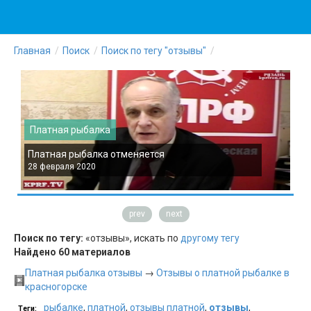
Главная
Поиск
Поиск по тегу "отзывы"
Платная рыбалка
Платная рыбалка отменяется
П
28 февраля 2020
2
prev
next
Поиск по тегу:
«отзывы», искать по
другому тегу
Найдено 60 материалов
Платная рыбалка отзывы
→
Отзывы о платной рыбалке в
красногорске
рыбалке
,
платной
,
отзывы платной
,
отзывы
,
Теги: