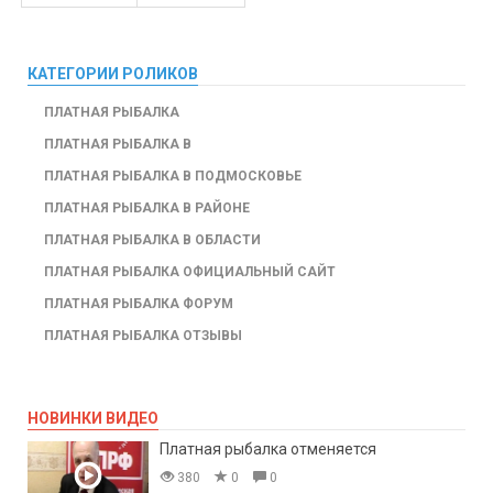
КАТЕГОРИИ РОЛИКОВ
ПЛАТНАЯ РЫБАЛКА
ПЛАТНАЯ РЫБАЛКА В
ПЛАТНАЯ РЫБАЛКА В ПОДМОСКОВЬЕ
ПЛАТНАЯ РЫБАЛКА В РАЙОНЕ
ПЛАТНАЯ РЫБАЛКА В ОБЛАСТИ
ПЛАТНАЯ РЫБАЛКА ОФИЦИАЛЬНЫЙ САЙТ
ПЛАТНАЯ РЫБАЛКА ФОРУМ
ПЛАТНАЯ РЫБАЛКА ОТЗЫВЫ
НОВИНКИ ВИДЕО
Платная рыбалка отменяется
380
0
0