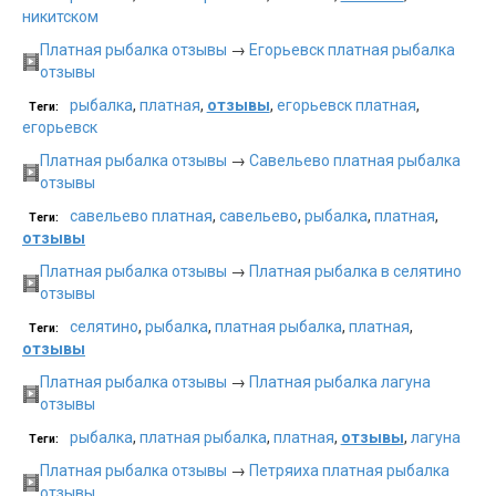
никитском
Платная рыбалка отзывы
→
Егорьевск платная рыбалка
отзывы
рыбалка
,
платная
,
отзывы
,
егорьевск платная
,
Теги:
егорьевск
Платная рыбалка отзывы
→
Савельево платная рыбалка
отзывы
савельево платная
,
савельево
,
рыбалка
,
платная
,
Теги:
отзывы
Платная рыбалка отзывы
→
Платная рыбалка в селятино
отзывы
селятино
,
рыбалка
,
платная рыбалка
,
платная
,
Теги:
отзывы
Платная рыбалка отзывы
→
Платная рыбалка лагуна
отзывы
рыбалка
,
платная рыбалка
,
платная
,
отзывы
,
лагуна
Теги:
Платная рыбалка отзывы
→
Петряиха платная рыбалка
отзывы