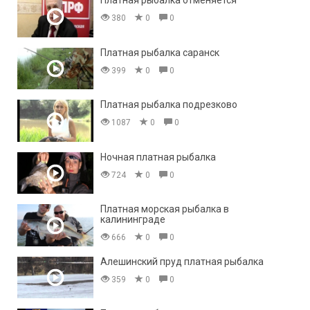
Платная рыбалка отменяется
380
0
0
Платная рыбалка саранск
399
0
0
Платная рыбалка подрезково
1087
0
0
Ночная платная рыбалка
724
0
0
Платная морская рыбалка в
калининграде
666
0
0
Алешинский пруд платная рыбалка
359
0
0