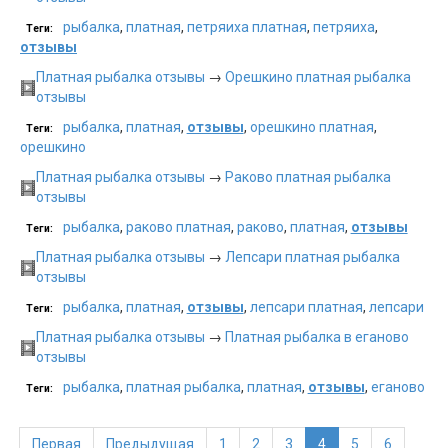
рыбалка
,
платная
,
петряиха платная
,
петряиха
,
Теги:
отзывы
Платная рыбалка отзывы
→
Орешкино платная рыбалка
отзывы
рыбалка
,
платная
,
отзывы
,
орешкино платная
,
Теги:
орешкино
Платная рыбалка отзывы
→
Раково платная рыбалка
отзывы
рыбалка
,
раково платная
,
раково
,
платная
,
отзывы
Теги:
Платная рыбалка отзывы
→
Лепсари платная рыбалка
отзывы
рыбалка
,
платная
,
отзывы
,
лепсари платная
,
лепсари
Теги:
Платная рыбалка отзывы
→
Платная рыбалка в еганово
отзывы
рыбалка
,
платная рыбалка
,
платная
,
отзывы
,
еганово
Теги:
Первая
Предыдущая
1
2
3
4
5
6