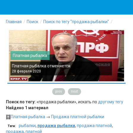
Главная
Поиск
Поиск по тегу "продажа рыбалки"
Платная рыбалка
Платная рыбалка отменяется
П
28 февраля 2020
2
prev
next
Поиск по тегу:
«продажа рыбалки», искать по
другому тегу
Найдено 1 материал
Платная рыбалка
→
Продажа платной рыбалки
рыбалки
,
продажа рыбалки
,
продажа платной
,
Теги:
продажа
,
платной