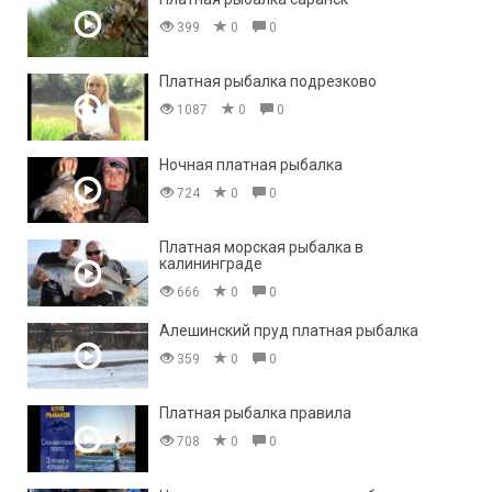
399
0
0
Платная рыбалка подрезково
1087
0
0
Ночная платная рыбалка
724
0
0
Платная морская рыбалка в
калининграде
666
0
0
Алешинский пруд платная рыбалка
359
0
0
Платная рыбалка правила
708
0
0