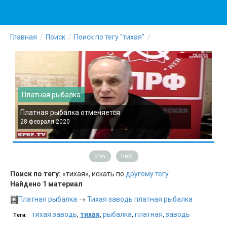
Главная
Поиск
Поиск по тегу "тихая"
Платная рыбалка
Платная рыбалка отменяется
П
28 февраля 2020
2
prev
next
Поиск по тегу:
«тихая», искать по
другому тегу
Найдено 1 материал
Платная рыбалка
→
Тихая заводь платная рыбалка
тихая заводь
,
тихая
,
рыбалка
,
платная
,
заводь
Теги: