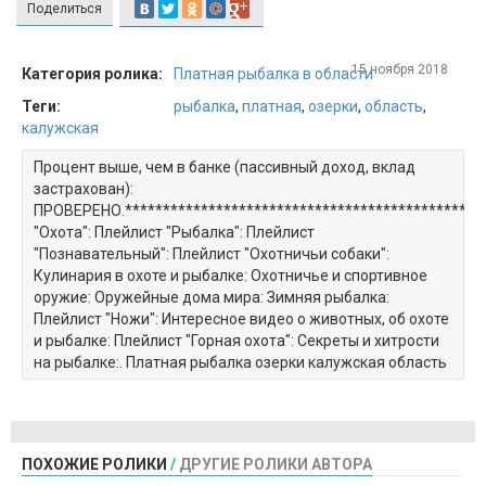
Поделиться
15 ноября 2018
Категория ролика:
Платная рыбалка в области
Теги:
рыбалка
,
платная
,
озерки
,
область
,
калужская
Процент выше, чем в банке (пассивный доход, вклад
застрахован):
ПРОВЕРЕНО.***********************************************
"Охота": Плейлист "Рыбалка": Плейлист
"Познавательный": Плейлист "Охотничьи собаки":
Кулинария в охоте и рыбалке: Охотничье и спортивное
оружие: Оружейные дома мира: Зимняя рыбалка:
Плейлист "Ножи": Интересное видео о животных, об охоте
и рыбалке: Плейлист "Горная охота": Секреты и хитрости
на рыбалке:. Платная рыбалка озерки калужская область
ПОХОЖИЕ РОЛИКИ
/
ДРУГИЕ РОЛИКИ АВТОРА