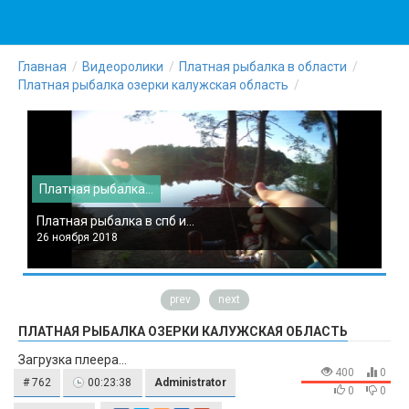
Главная
Видеоролики
Платная рыбалка в области
Платная рыбалка озерки калужская область
Платная рыбалка...
П
Платная рыбалка в спб и...
П
26 ноября 2018
2
prev
next
ПЛАТНАЯ РЫБАЛКА ОЗЕРКИ КАЛУЖСКАЯ ОБЛАСТЬ
Загрузка плеера...
400
0
# 762
00:23:38
Administrator
0
0