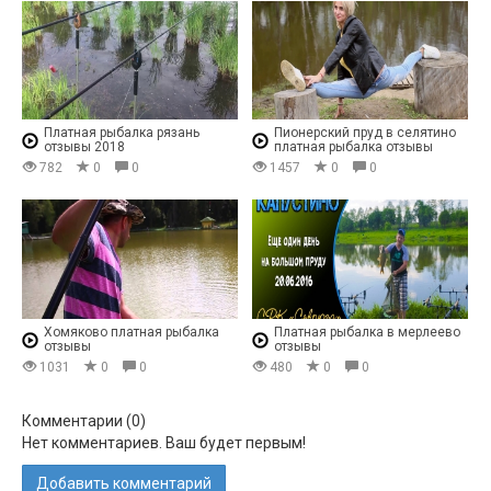
Платная рыбалка рязань
Пионерский пруд в селятино
отзывы 2018
платная рыбалка отзывы
782
0
0
1457
0
0
Хомяково платная рыбалка
Платная рыбалка в мерлеево
отзывы
отзывы
1031
0
0
480
0
0
Комментарии (
0
)
Нет комментариев. Ваш будет первым!
Добавить комментарий