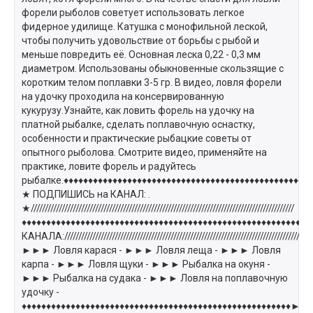
форели рыболов советует использовать легкое
фидерное удилище. Катушка с монофильной леской,
чтобы получить удовольствие от борьбы с рыбой и
меньше повредить её. Основная леска 0,22 - 0,3 мм
диаметром. Использованы обыкновенные скользящие с
коротким телом поплавки 3-5 гр. В видео, ловля форели
на удочку проходила на консервированную
кукурузу.Узнайте, как ловить форель на удочку на
платной рыбалке, сделать поплавочную оснастку,
особенности и практические рыбацкие советы от
опытного рыболова. Смотрите видео, применяйте на
практике, ловите форель и радуйтесь
рыбалке.♦♦♦♦♦♦♦♦♦♦♦♦♦♦♦♦♦♦♦♦♦♦♦♦♦♦♦♦♦♦♦♦♦♦♦♦♦♦♦♦♦♦♦♦♦♦♦♦♦♦♦♦♦♦♦////////////////
★ ПОДПИШИСЬ на КАНАЛ: .
★//////////////////////////////////////////////////////////////////////////////////////////////
♦♦♦♦♦♦♦♦♦♦♦♦♦♦♦♦♦♦♦♦♦♦♦♦♦♦♦♦♦♦♦♦♦♦♦♦♦♦♦♦♦♦♦♦♦♦♦♦♦♦♦♦♦♦♦♦♦♦
КАНАЛА:////////////////////////////////////////////////////////////////////////////////////////
►►► Ловля карася - ►►► Ловля леща - ►►► Ловля
карпа - ►►► Ловля щуки - ►►► Рыбалка на окуня -
►►► Рыбалка на судака - ►►► Ловля на поплавочную
удочку -
♦♦♦♦♦♦♦♦♦♦♦♦♦♦♦♦♦♦♦♦♦♦♦♦♦♦♦♦♦♦♦♦♦♦♦♦♦♦♦♦♦♦♦♦♦♦♦♦♦♦♦♦♦♦♦►