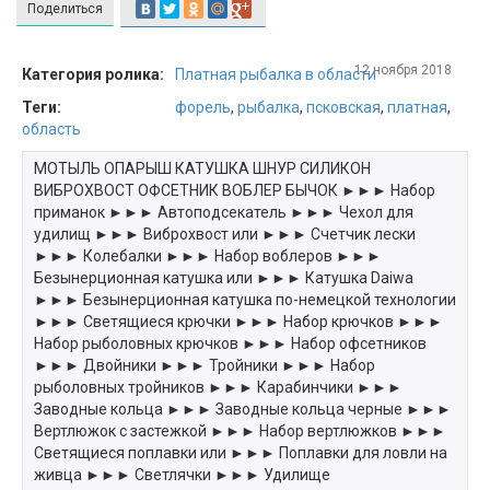
Поделиться
12 ноября 2018
Категория ролика:
Платная рыбалка в области
Теги:
форель
,
рыбалка
,
псковская
,
платная
,
область
МОТЫЛЬ ОПАРЫШ КАТУШКА ШНУР СИЛИКОН
ВИБРОХВОСТ ОФСЕТНИК ВОБЛЕР БЫЧОК ►►► Набор
приманок ►►► Автоподсекатель ►►► Чехол для
удилищ ►►► Виброхвост или ►►► Счетчик лески
►►► Колебалки ►►► Набор воблеров ►►►
Безынерционная катушка или ►►► Катушка Daiwa
►►► Безынерционная катушка по-немецкой технологии
►►► Светящиеся крючки ►►► Набор крючков ►►►
Набор рыболовных крючков ►►► Набор офсетников
►►► Двойники ►►► Тройники ►►► Набор
рыболовных тройников ►►► Карабинчики ►►►
Заводные кольца ►►► Заводные кольца черные ►►►
Вертлюжок с застежкой ►►► Набор вертлюжков ►►►
Светящиеся поплавки или ►►► Поплавки для ловли на
живца ►►► Светлячки ►►► Удилище