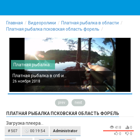
Главная
Видеоролики
Платная рыбалка в области
Платная рыбалка псковская область форель
Платная рыбалка...
П
Платная рыбалка в спб и...
П
26 ноября 2018
2
prev
next
ПЛАТНАЯ РЫБАЛКА ПСКОВСКАЯ ОБЛАСТЬ ФОРЕЛЬ
Загрузка плеера...
418
0
# 507
00:19:54
Administrator
0
0