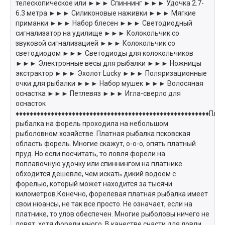
телескопическое или ►►► Спиннинг ►►► Удочка 2.7-
6.3 метра ►►► Силиконовые наживки ►►► Мягкие
приманки ►►► Набор блесен ►►► Светодиодный
сигнализатор на удилище ►►► Колокольчик со
звуковой сигнализацией ►►► Колокольчик со
светодиодом ►►► Светодиоды для колокольчиков
►►► Электронные весы для рыбалки ►►► Ножницы
экстрактор ►►► Эхолот Lucky ►►► Поляризационные
очки для рыбалки ►►► Набор мушек ►►► Волосяная
оснастка ►►► Петлевяз ►►► Игла-сверло для
оснасток
♦♦♦♦♦♦♦♦♦♦♦♦♦♦♦♦♦♦♦♦♦♦♦♦♦♦♦♦♦♦♦♦♦♦♦♦♦♦♦♦♦♦♦♦♦♦♦♦♦♦♦♦♦♦♦Пла
рыбалка на форель проходила на небольшом
рыболовном хозяйстве. Платная рыбалка псковская
область форель. Многие скажут, о-о-о, опять платный
пруд. Но если посчитать, то ловля форели на
поплавочную удочку или спиннингом на платнике
обходится дешевле, чем искать дикий водоем с
форелью, который может находится за тысячи
километров.Конечно, форелевая платная рыбалка имеет
свои нюансы, не так все просто. Не означает, если на
платнике, то улов обеспечен. Многие рыболовы ничего не
ловят, хотя форели много. В качестве снасти для ловли