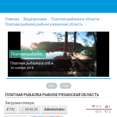
Главная
Видеоролики
Платная рыбалка в области
Платная рыбалка рыбное рязанская область
Платная рыбалка...
П
Платная рыбалка в спб и...
П
26 ноября 2018
2
prev
next
ПЛАТНАЯ РЫБАЛКА РЫБНОЕ РЯЗАНСКАЯ ОБЛАСТЬ
Загрузка плеера...
915
0
# 792
00:06:20
Administrator
0
0