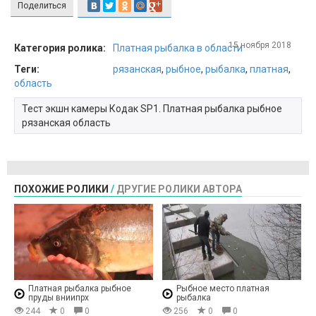
Поделиться
15 ноября 2018
Категория ролика:
Платная рыбалка в области
Теги:
рязанская
,
рыбное
,
рыбалка
,
платная
,
область
Тест экшн камеры Кодак SP1. Платная рыбалка рыбное
рязанская область
ПОХОЖИЕ РОЛИКИ
/
ДРУГИЕ РОЛИКИ АВТОРА
Платная рыбалка рыбное
Рыбное место платная
пруды вниипрх
рыбалка
244
0
0
256
0
0