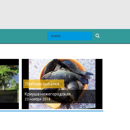
Платная рыбалка...
Платная ры
Криуша нижегородская...
Платная рыб
23 ноября 2018
22 ноября 2