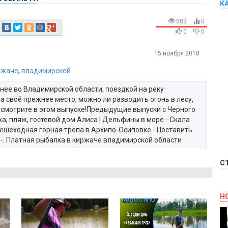
К
583
0
0
0
15 ноября 2018
ржаче
,
владимирской
нее во Владимирской области, поездкой на реку
а своё прежнее место, можно ли разводить огонь в лесу,
- смотрите в этом выпуске!Предыдущие выпуски с Черного
а, пляж, гостевой дом Алиса | Дельфины в море - Скала
 Пешеходная горная тропа в Архипо-Осиповке - Поставить
ь -. Платная рыбалка в киржаче владимирской области
С
Н