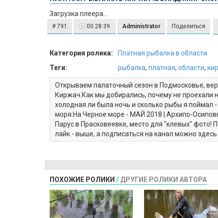
Загрузка плеера...
# 791
00:28:39
Administrator
Поделиться
Категория ролика:
Платная рыбалка в области
Теги:
рыбалка
,
платная
,
области
,
ки
Открываем палаточный сезон в Подмосковье, вер
Киржач.Как мы добирались, почему не проехали н
холодная ли была ночь и сколько рыбы я поймал 
моря:На Черное море - МАЙ 2018 | Архипо-Осиповк
Парус в Прасковеевке, место для "клевых" фото!
лайк - выше, а подписаться на канал можно здес
ПОХОЖИЕ РОЛИКИ
/
ДРУГИЕ РОЛИКИ АВТОРА