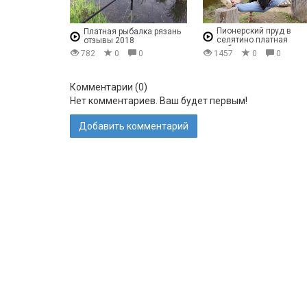
Пионерский пруд в
Платная рыбалка рязань
селятино платная
отзывы 2018
рыбалка отзывы
782
0
0
1457
0
0
Комментарии (
0
)
Нет комментариев. Ваш будет первым!
Добавить комментарий