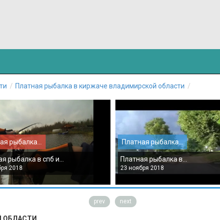
ти
Платная рыбалка в киржаче владимирской области
ая рыбалка...
Платная рыбалка...
я рыбалка в спб и...
Платная рыбалка в...
бря 2018
23 ноября 2018
prev
next
Й ОБЛАСТИ