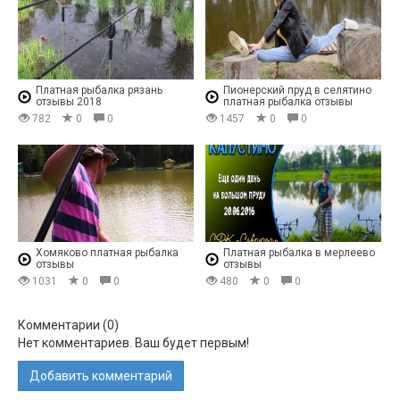
Платная рыбалка рязань
Пионерский пруд в селятино
отзывы 2018
платная рыбалка отзывы
782
0
0
1457
0
0
Хомяково платная рыбалка
Платная рыбалка в мерлеево
отзывы
отзывы
1031
0
0
480
0
0
Комментарии (
0
)
Нет комментариев. Ваш будет первым!
Добавить комментарий