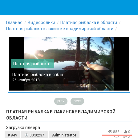
Главная
Видеоролики
Платная рыбалка в области
Платная рыбалка в лакинске владимирской области
Платная рыбалка...
П
Платная рыбалка в спб и...
П
26 ноября 2018
2
prev
next
ПЛАТНАЯ РЫБАЛКА В ЛАКИНСКЕ ВЛАДИМИРСКОЙ
ОБЛАСТИ
Загрузка плеера...
888
0
# 949
00:02:37
Administrator