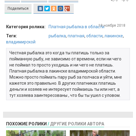
0
0
Поделиться
19 ноября 2018
Категория ролика:
Платная рыбалка в области
Теги:
рыбалка
,
платная
,
области
,
лакинске
,
владимирской
Честная рыбалка это когда ты платишь только за
пойманную рыбу, не зависимо от времени, если ни чего
не поймал то просто уходишь и ни чего не платишь.
Платная рыбалка в лакинске владимирской области.
Можно просто поймать пару рыб за полчаса и уйти, мне
кажется это правильно. В других платниках платишь
деньги и хозяев не интересует поймаешь ты или нет, а
тут хозяева заинтересованы , что бы ты ушел с уловом.
ПОХОЖИЕ РОЛИКИ
/
ДРУГИЕ РОЛИКИ АВТОРА