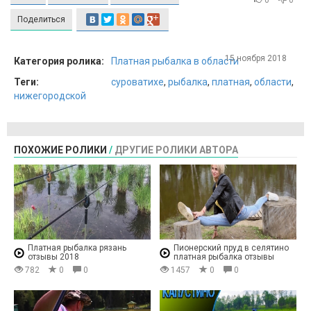
0
0
Поделиться
15 ноября 2018
Категория ролика:
Платная рыбалка в области
Теги:
суроватихе
,
рыбалка
,
платная
,
области
,
нижегородской
ПОХОЖИЕ РОЛИКИ
/
ДРУГИЕ РОЛИКИ АВТОРА
Платная рыбалка рязань
Пионерский пруд в селятино
отзывы 2018
платная рыбалка отзывы
782
0
0
1457
0
0