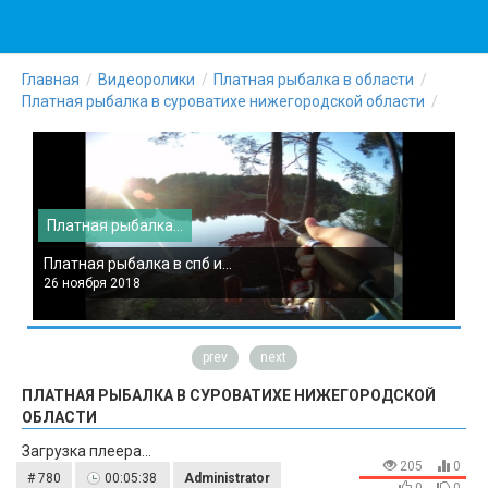
Главная
Видеоролики
Платная рыбалка в области
Платная рыбалка в суроватихе нижегородской области
Платная рыбалка...
П
Платная рыбалка в спб и...
П
26 ноября 2018
2
prev
next
ПЛАТНАЯ РЫБАЛКА В СУРОВАТИХЕ НИЖЕГОРОДСКОЙ
ОБЛАСТИ
Загрузка плеера...
205
0
# 780
00:05:38
Administrator