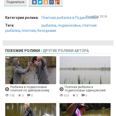
Поделиться
9 ноября 2018
Категория ролика:
Платная рыбалка в Подмосковье
Теги:
рыбалка
,
подмосковье
,
платная
рыбалка
,
платная
,
беседками
ПОХОЖИЕ РОЛИКИ
/
ДРУГИЕ РОЛИКИ АВТОРА
Рыбалка в подмосковье
Платная рыбалка в
платная по дмитровскому
подмосковье одинцовский
шоссе
район
745
0
0
653
0
0