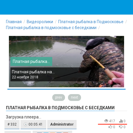
Главная
Видеоролики
Платная рыбалка в Подмосковье
Платная рыбалка в подмосковье с беседками
Платная рыбалка...
П
Платная рыбалка на...
П
22 ноября 2018
2
prev
next
ПЛАТНАЯ РЫБАЛКА В ПОДМОСКОВЬЕ С БЕСЕДКАМИ
Загрузка плеера...
417
0
# 332
00:05:41
Administrator
0
0