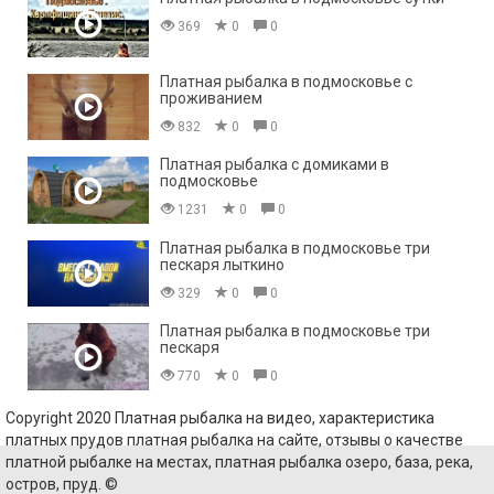
369
0
0
Платная рыбалка в подмосковье с
проживанием
832
0
0
Платная рыбалка с домиками в
подмосковье
1231
0
0
Платная рыбалка в подмосковье три
пескаря лыткино
329
0
0
Платная рыбалка в подмосковье три
пескаря
770
0
0
Copyright 2020 Платная рыбалка на видео, характеристика
платных прудов платная рыбалка на сайте, отзывы о качестве
платной рыбалке на местах, платная рыбалка озеро, база, река,
остров, пруд. ©