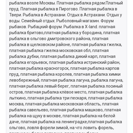
рыбалка возле Москвы. Платная рыбалка рядом.Платный
пруд. Платная рыбалка в Пирогово. Платная рыбалка в
Твери. Рыбалка в Астрахани. Отдых в Астрахани. Отдых у
воды. Семейный отдых. Рыболовный магазин. Форум
рыбаков. Рыбацкий форум. Рыбалка в X-land. платная
рыбалка бритово,платная рыбалка у бородина, платная
рыбалка в ольгово дмитровского района, платная
рыбалка в щелковском районе, платная рыбалка гжелка,
платная рыбалка гжелка московская обл, платная
рыбалка дубки, платная рыбалка дикий карп, платная
рыбалка егорьевск, платная рыбалка истринский район,
платная рыбалка красногорск, платная рыбалка карпов
пруд, платная рыбалка королев, платная рыбалка химки
левобережный, платная рыбалка лагуна, рыбалка лагуна,
платная рыбалка левый берег, платная рыбалка лосиный
остров, платная рыбалка клёвое место, платная рыбалка
лыткино, платная рыбалка три пескаря, платная рыбалка
москва, платная рыбалка московская область, платная
рыбалка савельево, платная рыбалка машково, платная
рыбалка на щуку в москве, платная рыбалка на белой
даче, платная рыбалка на ленинградке,платная рыбалка
ольгово, ловля форели зимой, на что ловить форель,