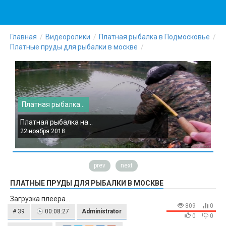
Главная
Видеоролики
Платная рыбалка в Подмосковье
Платные пруды для рыбалки в москве
Платная рыбалка...
П
Платная рыбалка на...
П
22 ноября 2018
2
prev
next
ПЛАТНЫЕ ПРУДЫ ДЛЯ РЫБАЛКИ В МОСКВЕ
Загрузка плеера...
809
0
# 39
00:08:27
Administrator
0
0