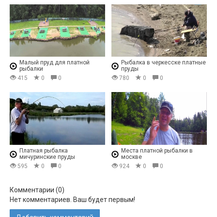
Малый пруд для платной
Рыбалка в черкесске платные
рыбалки
пруды
415
0
0
780
0
0
Платная рыбалка
Места платной рыбалки в
мичуринские пруды
москве
595
0
0
924
0
0
Комментарии (
0
)
Нет комментариев. Ваш будет первым!