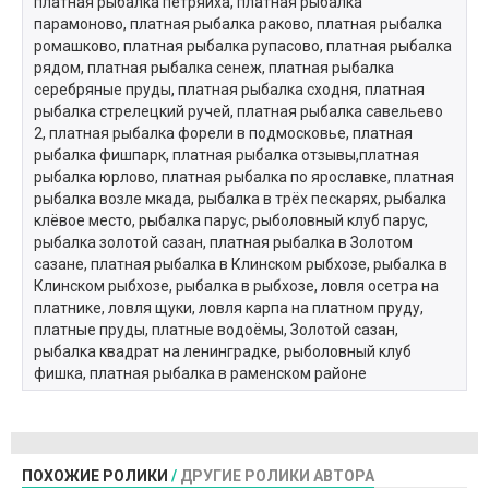
платная рыбалка петряиха, платная рыбалка
парамоново, платная рыбалка раково, платная рыбалка
ромашково, платная рыбалка рупасово, платная рыбалка
рядом, платная рыбалка сенеж, платная рыбалка
серебряные пруды, платная рыбалка сходня, платная
рыбалка стрелецкий ручей, платная рыбалка савельево
2, платная рыбалка форели в подмосковье, платная
рыбалка фишпарк, платная рыбалка отзывы,платная
рыбалка юрлово, платная рыбалка по ярославке, платная
рыбалка возле мкада, рыбалка в трёх пескарях, рыбалка
клёвое место, рыбалка парус, рыболовный клуб парус,
рыбалка золотой сазан, платная рыбалка в Золотом
сазане, платная рыбалка в Клинском рыбхозе, рыбалка в
Клинском рыбхозе, рыбалка в рыбхозе, ловля осетра на
платнике, ловля щуки, ловля карпа на платном пруду,
платные пруды, платные водоёмы, Золотой сазан,
рыбалка квадрат на ленинградке, рыболовный клуб
фишка, платная рыбалка в раменском районе
ПОХОЖИЕ РОЛИКИ
/
ДРУГИЕ РОЛИКИ АВТОРА