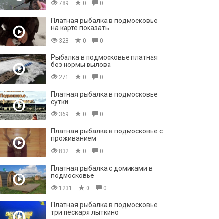
789
0
0
Платная рыбалка в подмосковье
на карте показать
328
0
0
Рыбалка в подмосковье платная
без нормы вылова
271
0
0
Платная рыбалка в подмосковье
сутки
369
0
0
Платная рыбалка в подмосковье с
проживанием
832
0
0
Платная рыбалка с домиками в
подмосковье
1231
0
0
Платная рыбалка в подмосковье
три пескаря лыткино