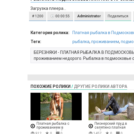
Загрузка плеера...
# 1200
00:00:55
Administrator
Поделиться
Категория ролика:
Платная рыбалка в Подмосков
Теги:
рыбалка
,
проживанием
,
подмо
БЕРЕЗНЯКИ - ПЛАТНАЯ РЫБАЛКА В ПОДМОСКОВЬЕ 
проживанием недорого. Рыбалка в подмосковье с
ПОХОЖИЕ РОЛИКИ
/
ДРУГИЕ РОЛИКИ АВТОРА
Платная рыбалка с
Пионерский пруд в
проживанием в
селятино платная
московской области
рыбалка отзывы
912
0
0
1457
0
0