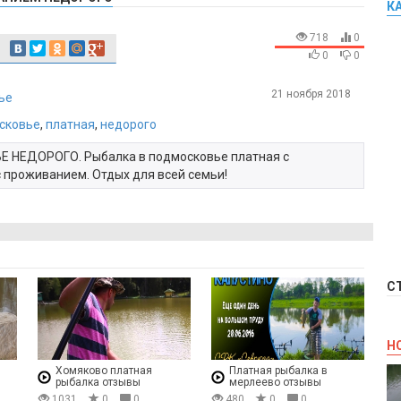
К
718
0
0
0
21 ноября 2018
ье
сковье
,
платная
,
недорого
НЕДОРОГО. Рыбалка в подмосковье платная с
 проживанием. Отдых для всей семьи!
С
Н
Хомяково платная
Платная рыбалка в
рыбалка отзывы
мерлеево отзывы
1031
0
0
480
0
0