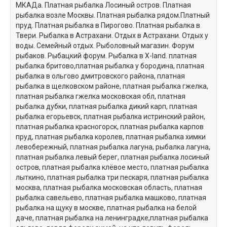
МКАДа. Платная рыбалка Лосиный остров. Платная
рыбалка возле Москвы. Платная рыбалка рядом.Платный
пруд. Платная рыбалка в Пирогово. Платная рыбалка в
Твери. Рыбалка в Астрахани. Отдых в Астрахани. Отдых у
воды. Семейный отдых. Рыболовный магазин. Форум
рыбаков. Рыбацкий форум. Рыбалка в X-land. платная
рыбалка бритово,платная рыбалка у бородина, платная
рыбалка в ольгово дмитровского района, платная
рыбалка в щелковском районе, платная рыбалка гжелка,
платная рыбалка гжелка московская обл, платная
рыбалка дубки, платная рыбалка дикий карп, платная
рыбалка егорьевск, платная рыбалка истринский район,
платная рыбалка красногорск, платная рыбалка карпов
пруд, платная рыбалка королев, платная рыбалка химки
левобережный, платная рыбалка лагуна, рыбалка лагуна,
платная рыбалка левый берег, платная рыбалка лосиный
остров, платная рыбалка клёвое место, платная рыбалка
лыткино, платная рыбалка три пескаря, платная рыбалка
москва, платная рыбалка московская область, платная
рыбалка савельево, платная рыбалка машково, платная
рыбалка на щуку в москве, платная рыбалка на белой
даче, платная рыбалка на ленинградке,платная рыбалка