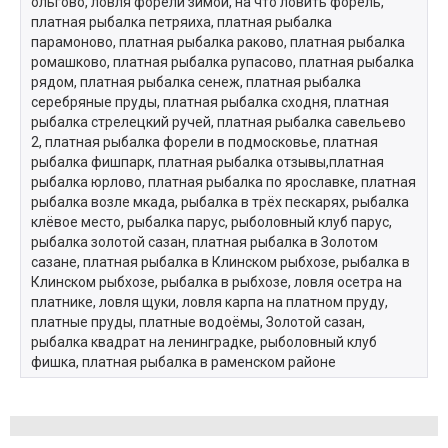
ольгово, ловля форели зимой, на что ловить форель,
платная рыбалка петряиха, платная рыбалка
парамоново, платная рыбалка раково, платная рыбалка
ромашково, платная рыбалка рупасово, платная рыбалка
рядом, платная рыбалка сенеж, платная рыбалка
серебряные пруды, платная рыбалка сходня, платная
рыбалка стрелецкий ручей, платная рыбалка савельево
2, платная рыбалка форели в подмосковье, платная
рыбалка фишпарк, платная рыбалка отзывы,платная
рыбалка юрлово, платная рыбалка по ярославке, платная
рыбалка возле мкада, рыбалка в трёх пескарях, рыбалка
клёвое место, рыбалка парус, рыболовный клуб парус,
рыбалка золотой сазан, платная рыбалка в Золотом
сазане, платная рыбалка в Клинском рыбхозе, рыбалка в
Клинском рыбхозе, рыбалка в рыбхозе, ловля осетра на
платнике, ловля щуки, ловля карпа на платном пруду,
платные пруды, платные водоёмы, Золотой сазан,
рыбалка квадрат на ленинградке, рыболовный клуб
фишка, платная рыбалка в раменском районе