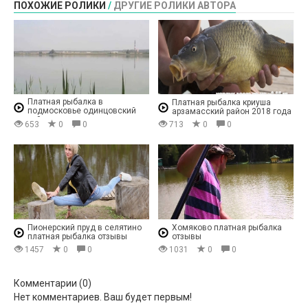
ПОХОЖИЕ РОЛИКИ
/
ДРУГИЕ РОЛИКИ АВТОРА
Платная рыбалка в
Платная рыбалка криуша
подмосковье одинцовский
арзамасский район 2018 года
район
653
0
0
713
0
0
Пионерский пруд в селятино
Хомяково платная рыбалка
платная рыбалка отзывы
отзывы
1457
0
0
1031
0
0
Комментарии (
0
)
Нет комментариев. Ваш будет первым!