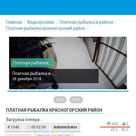
Главная
Видеоролики
Платная рыбалка в районе
Платная рыбалка красногорский район
Платная рыбалка...
П
Платная рыбалка в...
П
28 декабря 2018
2
prev
next
ПЛАТНАЯ РЫБАЛКА КРАСНОГОРСКИЙ РАЙОН
Загрузка плеера...
668
0
# 1340
00:02:09
Administrator
0
0