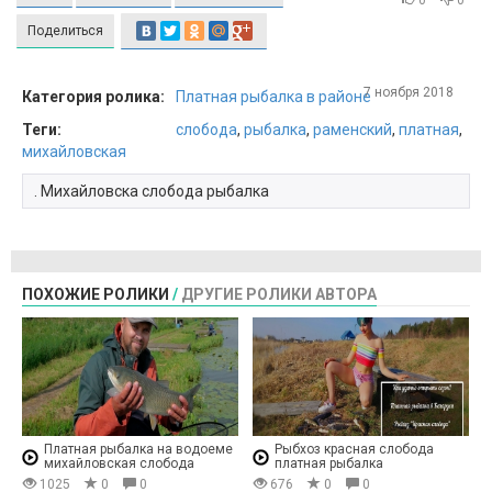
0
0
Поделиться
7 ноября 2018
Категория ролика:
Платная рыбалка в районе
Теги:
слобода
,
рыбалка
,
раменский
,
платная
,
михайловская
. Михайловска слобода рыбалка
ПОХОЖИЕ РОЛИКИ
/
ДРУГИЕ РОЛИКИ АВТОРА
Платная рыбалка на водоеме
Рыбхоз красная слобода
михайловская слобода
платная рыбалка
1025
0
0
676
0
0