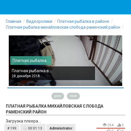
Главная
Видеоролики
Платная рыбалка в районе
Платная рыбалка михайловская слобода раменский район
Платная рыбалка...
П
Платная рыбалка в...
П
28 декабря 2018
2
prev
next
ПЛАТНАЯ РЫБАЛКА МИХАЙЛОВСКАЯ СЛОБОДА
РАМЕНСКИЙ РАЙОН
Загрузка плеера...
254
0
# 199
00:01:13
Administrator