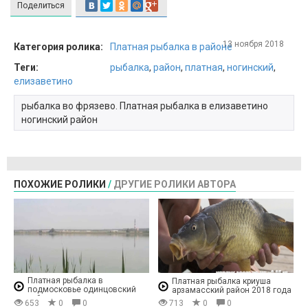
Поделиться
13 ноября 2018
Категория ролика:
Платная рыбалка в районе
Теги:
рыбалка
,
район
,
платная
,
ногинский
,
елизаветино
рыбалка во фрязево. Платная рыбалка в елизаветино
ногинский район
ПОХОЖИЕ РОЛИКИ
/
ДРУГИЕ РОЛИКИ АВТОРА
Платная рыбалка в
Платная рыбалка криуша
подмосковье одинцовский
арзамасский район 2018 года
район
653
0
0
713
0
0