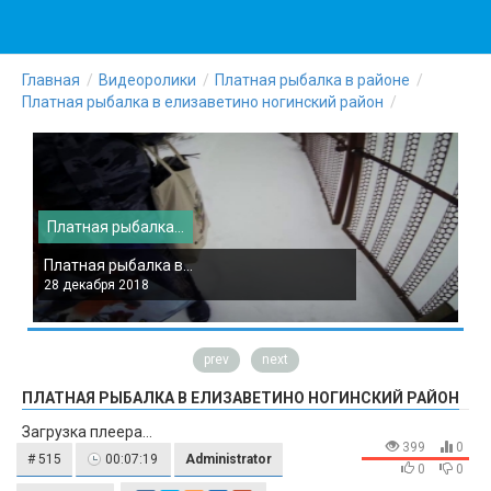
Главная
Видеоролики
Платная рыбалка в районе
Платная рыбалка в елизаветино ногинский район
Платная рыбалка...
П
Платная рыбалка в...
П
28 декабря 2018
2
prev
next
ПЛАТНАЯ РЫБАЛКА В ЕЛИЗАВЕТИНО НОГИНСКИЙ РАЙОН
Загрузка плеера...
399
0
# 515
00:07:19
Administrator
0
0