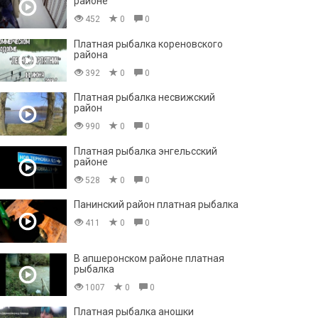
районе
452
0
0
Платная рыбалка кореновского
района
392
0
0
Платная рыбалка несвижский
район
990
0
0
Платная рыбалка энгельсский
районе
528
0
0
Панинский район платная рыбалка
411
0
0
В апшеронском районе платная
рыбалка
1007
0
0
Платная рыбалка аношки