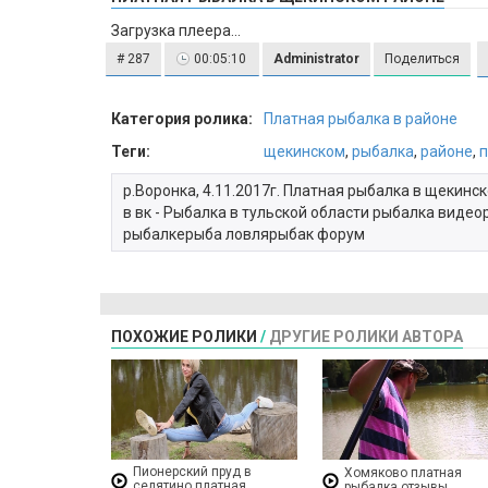
Загрузка плеера...
# 287
00:05:10
Administrator
Поделиться
Категория ролика:
Платная рыбалка в районе
Теги:
щекинском
,
рыбалка
,
районе
,
п
р.Воронка, 4.11.2017г. Платная рыбалка в щекинск
в вк - Рыбалка в тульской области рыбалка виде
рыбалкерыба ловлярыбак форум
ПОХОЖИЕ РОЛИКИ
/
ДРУГИЕ РОЛИКИ АВТОРА
Пионерский пруд в
Хомяково платная
селятино платная
рыбалка отзывы