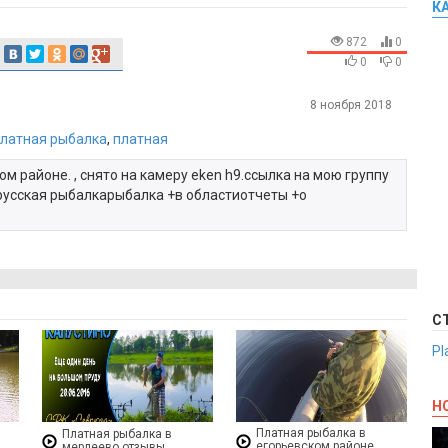
К
872
0
0
0
8 ноября 2018
латная рыбалка
,
платная
ом районе. , снято на камеру eken h9.ссылка на мою группу
орусская рыбалкарыбалка +в областиотчеты +о
С
Pl
Н
Платная рыбалка в
Платная рыбалка в
егорьевском районе
мерлеево отзывы