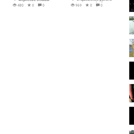
московской области
480
0
0
969
0
0