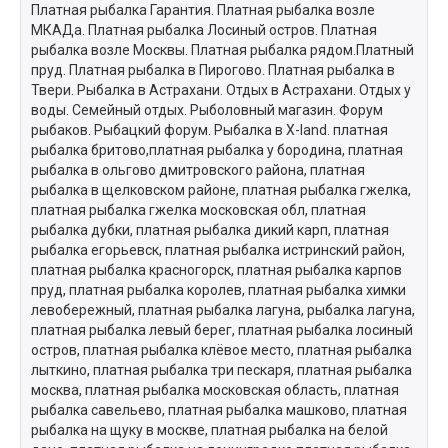
Платная рыбалка Гарантия. Платная рыбалка возле
МКАДа. Платная рыбалка Лосиный остров. Платная
рыбалка возле Москвы. Платная рыбалка рядом.Платный
пруд. Платная рыбалка в Пирогово. Платная рыбалка в
Твери. Рыбалка в Астрахани. Отдых в Астрахани. Отдых у
воды. Семейный отдых. Рыболовный магазин. Форум
рыбаков. Рыбацкий форум. Рыбалка в X-land. платная
рыбалка бритово,платная рыбалка у бородина, платная
рыбалка в ольгово дмитровского района, платная
рыбалка в щелковском районе, платная рыбалка гжелка,
платная рыбалка гжелка московская обл, платная
рыбалка дубки, платная рыбалка дикий карп, платная
рыбалка егорьевск, платная рыбалка истринский район,
платная рыбалка красногорск, платная рыбалка карпов
пруд, платная рыбалка королев, платная рыбалка химки
левобережный, платная рыбалка лагуна, рыбалка лагуна,
платная рыбалка левый берег, платная рыбалка лосиный
остров, платная рыбалка клёвое место, платная рыбалка
лыткино, платная рыбалка три пескаря, платная рыбалка
москва, платная рыбалка московская область, платная
рыбалка савельево, платная рыбалка машково, платная
рыбалка на щуку в москве, платная рыбалка на белой