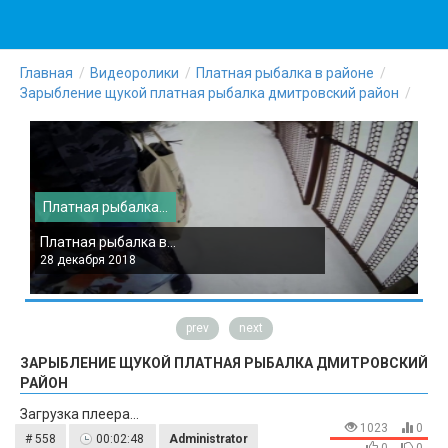
Главная
Видеоролики
Платная рыбалка в районе
Зарыбление щукой платная рыбалка дмитровский район
Платная рыбалка...
П
Платная рыбалка в...
П
28 декабря 2018
2
prev
next
ЗАРЫБЛЕНИЕ ЩУКОЙ ПЛАТНАЯ РЫБАЛКА ДМИТРОВСКИЙ
РАЙОН
Загрузка плеера...
1023
0
# 558
00:02:48
Administrator