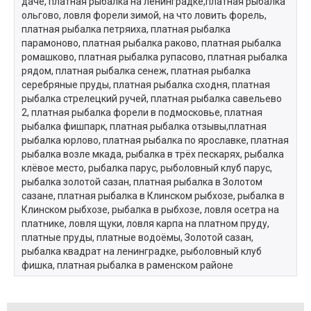
даче, платная рыбалка на ленинградке,платная рыбалка
ольгово, ловля форели зимой, на что ловить форель,
платная рыбалка петряиха, платная рыбалка
парамоново, платная рыбалка раково, платная рыбалка
ромашково, платная рыбалка рупасово, платная рыбалка
рядом, платная рыбалка сенеж, платная рыбалка
серебряные пруды, платная рыбалка сходня, платная
рыбалка стрелецкий ручей, платная рыбалка савельево
2, платная рыбалка форели в подмосковье, платная
рыбалка фишпарк, платная рыбалка отзывы,платная
рыбалка юрлово, платная рыбалка по ярославке, платная
рыбалка возле мкада, рыбалка в трёх пескарях, рыбалка
клёвое место, рыбалка парус, рыболовный клуб парус,
рыбалка золотой сазан, платная рыбалка в Золотом
сазане, платная рыбалка в Клинском рыбхозе, рыбалка в
Клинском рыбхозе, рыбалка в рыбхозе, ловля осетра на
платнике, ловля щуки, ловля карпа на платном пруду,
платные пруды, платные водоёмы, Золотой сазан,
рыбалка квадрат на ленинградке, рыболовный клуб
фишка, платная рыбалка в раменском районе