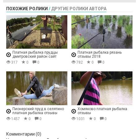
ПОХОЖИЕ РОЛИКИ
/
ДРУГИЕ РОЛИКИ АВТОРА
Платная рыбалка прудцы
Платная рыбалка рязань
дмитровский район сайт
отзывы 2018
317
0
0
782
0
0
Пионерский пруд в селятино
Хомяково платная рыбалка
платная рыбалка отзывы
отзывы
1457
0
0
1031
0
0
Комментарии (
0
)