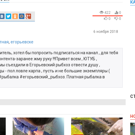
К
422
0
0
0
6 ноября 2018
тная
,
егорьевске
ритель, хотел бы попросить подписаться на канал , для тебя
онтента-заранее жму руку !!!Привет всем , ЮТУБ ,
мы съездили в Егорьевский рыбхоз отвести душу ,
ы - пол ловле карпа , пусть и не большие экземпляры (
п #рыбалка #егорьевский_рыбхоз. Платная рыбалка в
С
Н