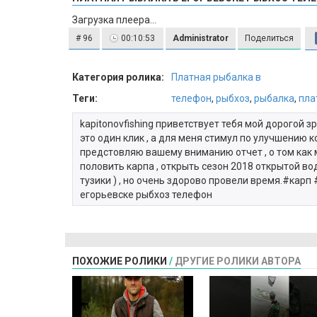
Загрузка плеера...
# 96
00:10:53
Administrator
Поделиться
Категория ролика:
Платная рыбалка в
Теги:
телефон
,
рыбхоз
,
рыбалка
,
пла
kapitonovfishing приветствует тебя мой дорогой з
это один клик , а для меня стимул по улучшению к
предстовляю вашему вниманию отчет , о том как 
половить карпа , открыть сезон 2018 открытой вод
тузики ) , но очень здорово провели время.#кар
егорьевске рыбхоз телефон
ПОХОЖИЕ РОЛИКИ
/
ДРУГИЕ РОЛИКИ АВТОРА