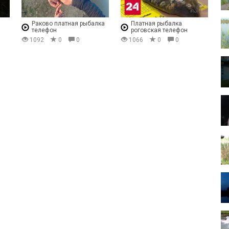
Раково платная рыбалка
Платная рыбалка
телефон
роговская телефон
1092
0
0
1066
0
0