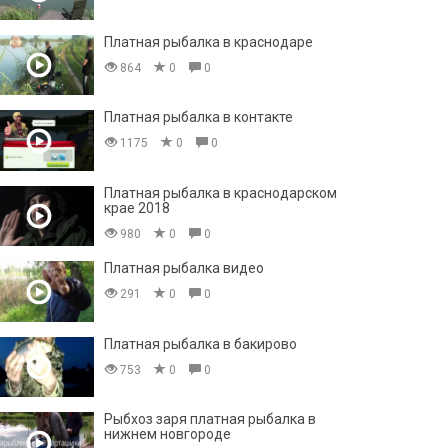
Платная рыбалка в краснодаре
864
0
0
Платная рыбалка в контакте
1175
0
0
Платная рыбалка в краснодарском
крае 2018
980
0
0
Платная рыбалка видео
291
0
0
Платная рыбалка в бакирово
753
0
0
Рыбхоз заря платная рыбалка в
нижнем новгороде