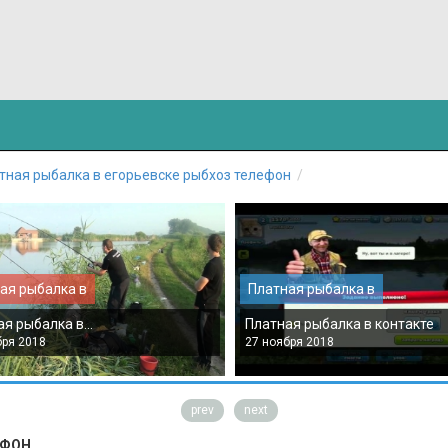
тная рыбалка в егорьевске рыбхоз телефон
ая рыбалка в
Платная рыбалка в
я рыбалка в...
Платная рыбалка в контакте
бря 2018
27 ноября 2018
prev
next
ЕФОН