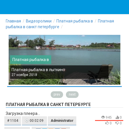
Главная
Видеоролики
Платная рыбалка в
Платная
рыбалка в санкт петербурге
Платная рыбалка в
Платная рыбалка в лыткино
П
27 ноября 2018
2
prev
next
ПЛАТНАЯ РЫБАЛКА В САНКТ ПЕТЕРБУРГЕ
Загрузка плеера...
945
0
# 1104
00:02:09
Administrator
0
0