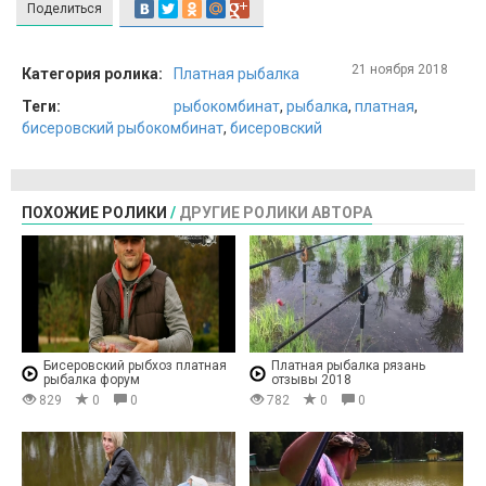
Поделиться
21 ноября 2018
Категория ролика:
Платная рыбалка
Теги:
рыбокомбинат
,
рыбалка
,
платная
,
бисеровский рыбокомбинат
,
бисеровский
ПОХОЖИЕ РОЛИКИ
/
ДРУГИЕ РОЛИКИ АВТОРА
Бисеровский рыбхоз платная
Платная рыбалка рязань
рыбалка форум
отзывы 2018
829
0
0
782
0
0