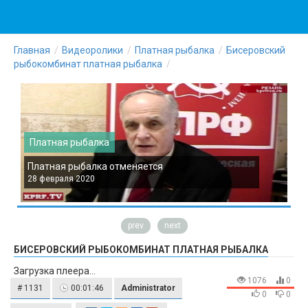
Главная
Видеоролики
Платная рыбалка
Бисеровский
рыбокомбинат платная рыбалка
Платная рыбалка
Платная рыбалка отменяется
П
28 февраля 2020
2
prev
next
БИСЕРОВСКИЙ РЫБОКОМБИНАТ ПЛАТНАЯ РЫБАЛКА
Загрузка плеера...
1076
0
# 1131
00:01:46
Administrator
0
0