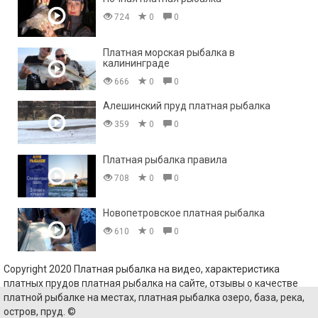
724
0
0
Платная морская рыбалка в
калининграде
666
0
0
Алешинский пруд платная рыбалка
359
0
0
Платная рыбалка правила
708
0
0
Новопетровское платная рыбалка
610
0
0
Copyright 2020 Платная рыбалка на видео, характеристика
платных прудов платная рыбалка на сайте, отзывы о качестве
платной рыбалке на местах, платная рыбалка озеро, база, река,
остров, пруд. ©