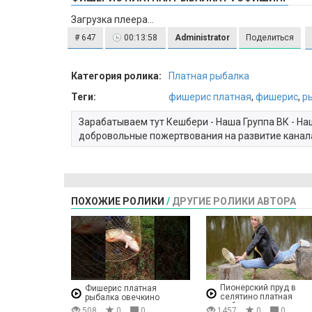
Загрузка плеера...
# 647
00:13:58
Administrator
Поделиться
Категория ролика:
Платная рыбалка
Теги:
фишерис платная
,
фишерис
,
р
Зарабатываем тут Кешбери - Наша Группа ВК - Наш
добровольные пожертвования на развитие канал
ПОХОЖИЕ РОЛИКИ
/
ДРУГИЕ РОЛИКИ АВТОРА
Пионерский пруд в
Фишерис платная
селятино платная
рыбалка овечкино
рыбалка отзывы
508
0
0
1457
0
0