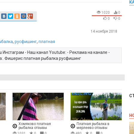
К
1020
0
0
0
14 ноября 2018
ыбалка
,
русфишинг
,
платная
 Инстаграм - Наш канал Youtube: - Реклама на канале -
а:. Фишерис платная рыбалка русфишинг
С
Н
Хомяково платная
Платная рыбалка в
рыбалка отзывы
мерлеево отзывы
1031
0
0
480
0
0