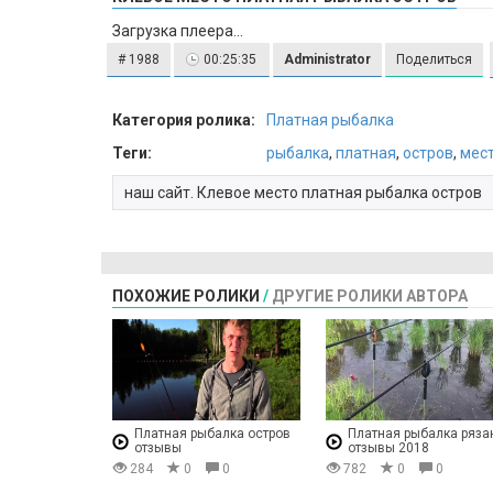
Загрузка плеера...
# 1988
00:25:35
Administrator
Поделиться
Категория ролика:
Платная рыбалка
Теги:
рыбалка
,
платная
,
остров
,
мес
наш сайт. Клевое место платная рыбалка остров
ПОХОЖИЕ РОЛИКИ
/
ДРУГИЕ РОЛИКИ АВТОРА
Платная рыбалка остров
Платная рыбалка ряза
отзывы
отзывы 2018
284
0
0
782
0
0