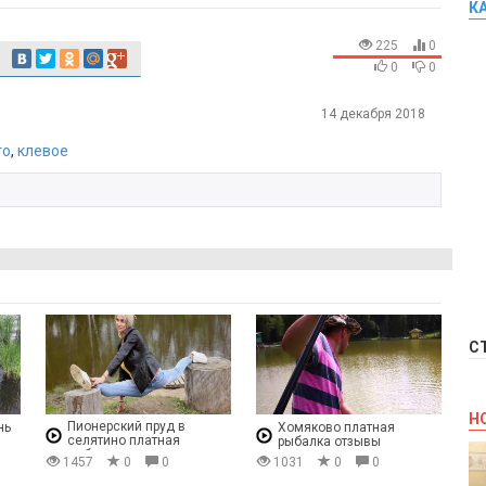
К
225
0
0
0
14 декабря 2018
то
,
клевое
С
Н
Пионерский пруд в
нь
Хомяково платная
селятино платная
рыбалка отзывы
рыбалка отзывы
1457
0
0
1031
0
0