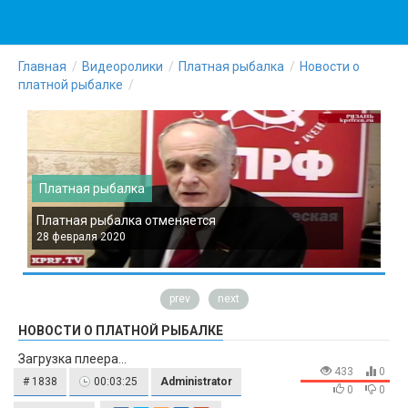
Главная
Видеоролики
Платная рыбалка
Новости о
платной рыбалке
Платная рыбалка
Платная рыбалка отменяется
П
28 февраля 2020
2
prev
next
НОВОСТИ О ПЛАТНОЙ РЫБАЛКЕ
Загрузка плеера...
433
0
# 1838
00:03:25
Administrator
0
0