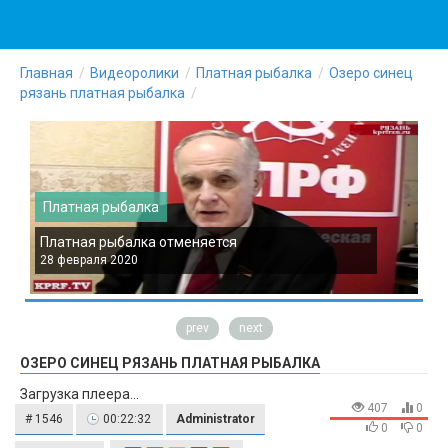
Главная
Видеоролики
Платная рыбалка
Озеро синец
рязань платная рыбалка
Платная рыбалка
Платная рыбалка отменяется
П
28 февраля 2020
2
prev
next
ОЗЕРО СИНЕЦ РЯЗАНЬ ПЛАТНАЯ РЫБАЛКА
Загрузка плеера...
407
0
# 1546
00:22:32
Administrator
0
0