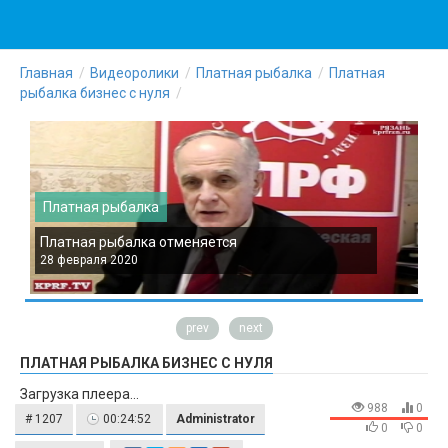
Главная
Видеоролики
Платная рыбалка
Платная
рыбалка бизнес с нуля
Платная рыбалка
Платная рыбалка отменяется
П
28 февраля 2020
2
prev
next
ПЛАТНАЯ РЫБАЛКА БИЗНЕС С НУЛЯ
Загрузка плеера...
988
0
# 1207
00:24:52
Administrator
0
0