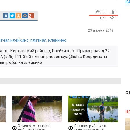
К
995
0
0
0
23 апреля 2019
атная илейкино
,
платная
,
илейкино
ть, Киржачский район, д.Илейкино, ул.Приозерная д.22,
, (926) 111-32-35 Email:
priozernaya@list.ru
Координаты
тная рыбалка илейкино
С
Н
Хомяково платная
Платная рыбалка в
рыбалка отзывы
мерлеево отзывы