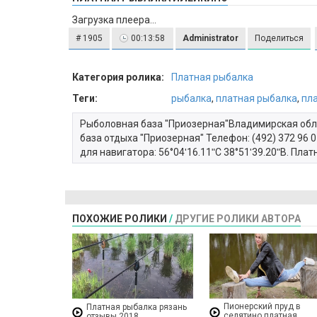
Загрузка плеера...
# 1905
00:13:58
Administrator
Поделиться
Категория ролика:
Платная рыбалка
Теги:
рыбалка
,
платная рыбалка
,
пл
Рыболовная база "Приозерная"Владимирская облас
база отдыха "Приозерная" Телефон: (492) 372 96 07
для навигатора: 56°04ʹ16.11ʺС 38°51ʹ39.20ʺB. Пла
ПОХОЖИЕ РОЛИКИ
/
ДРУГИЕ РОЛИКИ АВТОРА
Пионерский пруд в
Платная рыбалка рязань
селятино платная
отзывы 2018