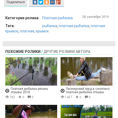
Поделиться
28 сентября 2019
Категория ролика:
Платная рыбалка
Теги:
рыбалка
,
платная рыбалка
,
платная
крымск
,
платная
,
крымск
ПОХОЖИЕ РОЛИКИ
/
ДРУГИЕ РОЛИКИ АВТОРА
Платная рыбалка рязань
Пионерский пруд в селятино
отзывы 2018
платная рыбалка отзывы
782
0
0
1457
0
0