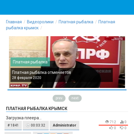
Главная
Видеоролики
Платная рыбалка
Платная
рыбалка крымск
Платная рыбалка
Платная рыбалка отменяется
П
28 февраля 2020
2
prev
next
ПЛАТНАЯ РЫБАЛКА КРЫМСК
Загрузка плеера...
712
0
# 1841
00:03:32
Administrator
0
0