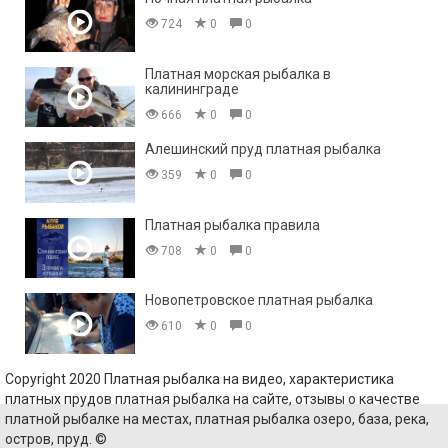
724
0
0
Платная морская рыбалка в
калининграде
666
0
0
Алешинский пруд платная рыбалка
359
0
0
Платная рыбалка правила
708
0
0
Новопетровское платная рыбалка
610
0
0
Copyright 2020 Платная рыбалка на видео, характеристика
платных прудов платная рыбалка на сайте, отзывы о качестве
платной рыбалке на местах, платная рыбалка озеро, база, река,
остров, пруд. ©