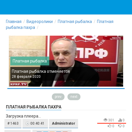
Главная
Видеоролики
Платная рыбалка
Платная
рыбалка пахра
Платная рыбалка
Платная рыбалка отменяется
П
28 февраля 2020
2
prev
next
ПЛАТНАЯ РЫБАЛКА ПАХРА
Загрузка плеера...
301
0
# 1463
00:40:41
Administrator
0
0