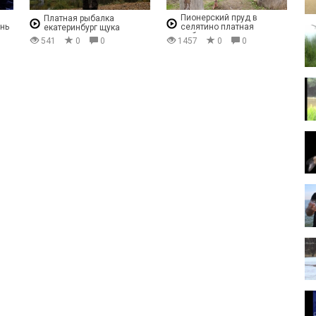
Пионерский пруд в
Платная рыбалка
унь
селятино платная
екатеринбург щука
рыбалка отзывы
541
0
0
1457
0
0