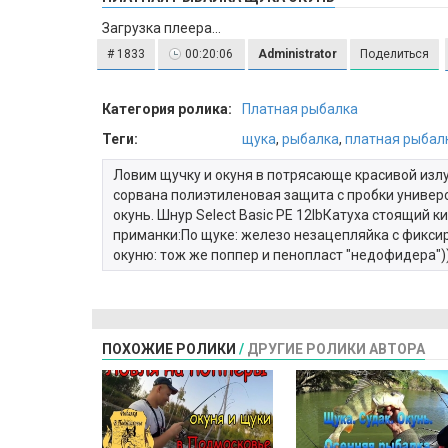
Загрузка плеера...
# 1833
00:20:06
Administrator
Поделиться
Категория ролика:
Платная рыбалка
Теги:
щука
,
рыбалка
,
платная рыбал
Ловим щучку и окуня в потрясающе красивой изл
сорвана полиэтиленовая защита с пробки универс
окунь. Шнур Select Basic PE 12lbКатуха стоящий 
приманки:По щуке: железо незацепляйка с фиксир
окуню: тож же поппер и пенопласт "недофидера")
ПОХОЖИЕ РОЛИКИ
/
ДРУГИЕ РОЛИКИ АВТОРА