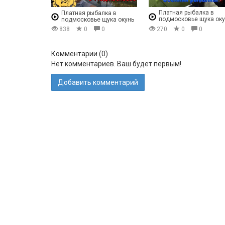
Платная рыбалка в
Платная рыбалка в
подмосковье щука ок
подмосковье щука окунь
судак
838
0
0
270
0
0
Комментарии (
0
)
Нет комментариев. Ваш будет первым!
Добавить комментарий