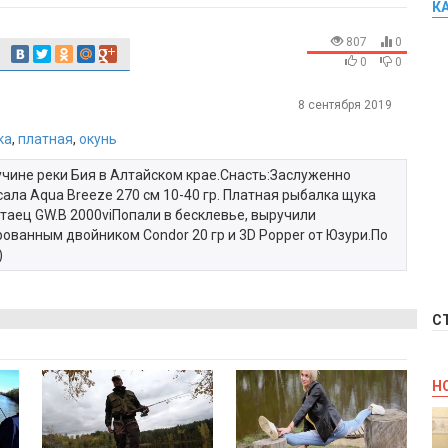
К
807
0
0
0
8 сентября 2019
ка
,
платная
,
окунь
учине реки Бия в Алтайском крае.Снасть:Заслуженно
ала Aqua Breeze 270 см 10-40 гр. Платная рыбалка щука
китаец GW.B 2000viПопали в бесклевье, выручили
ованным двойником Condor 20 гр и 3D Popper от Юзури.По
)
С
Н