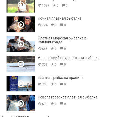
1087
0
0
Ночная платная рыбалка
724
0
0
Платная морская рыбалка в
калининграде
666
0
0
Алешинский пруд платная рыбалка
359
0
0
Платная рыбалка правила
708
0
0
Новопетровское платная рыбалка
610
0
0