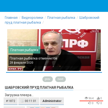
Главная
Видеоролики
Платная рыбалка
Шабровский
пруд платная рыбалка
Платная рыбалка
Платная рыбалка отменяется
П
28 февраля 2020
2
prev
next
ШАБРОВСКИЙ ПРУД ПЛАТНАЯ РЫБАЛКА
Загрузка плеера...
964
0
# 1872
00:11:01
Administrator
0
0