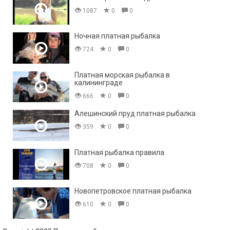
1087
0
0
Ночная платная рыбалка
724
0
0
Платная морская рыбалка в
калининграде
666
0
0
Алешинский пруд платная рыбалка
359
0
0
Платная рыбалка правила
708
0
0
Новопетровское платная рыбалка
610
0
0