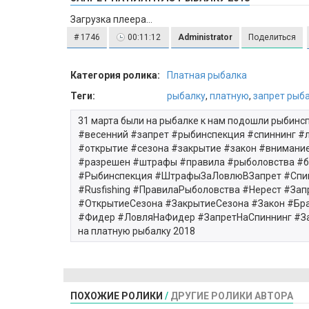
Загрузка плеера...
# 1746
00:11:12
Administrator
Поделиться
Категория ролика:
Платная рыбалка
Теги:
рыбалку
,
платную
,
запрет рыб
31 марта были на рыбалке к нам подошли рыбинспе
#весенний #запрет #рыбинспекция #спиннинг #
#открытие #сезона #закрытие #закон #внимани
#разрешен #штрафы #правила #рыболовства #бр
#Рыбинспекция #ШтрафыЗаЛовлюВЗапрет #Спи
#Rusfishing #ПравилаРыболовства #Нерест #За
#ОткрытиеСезона #ЗакрытиеСезона #Закон #Бр
#Фидер #ЛовляНаФидер #ЗапретНаСпиннинг #З
на платную рыбалку 2018
ПОХОЖИЕ РОЛИКИ
/
ДРУГИЕ РОЛИКИ АВТОРА