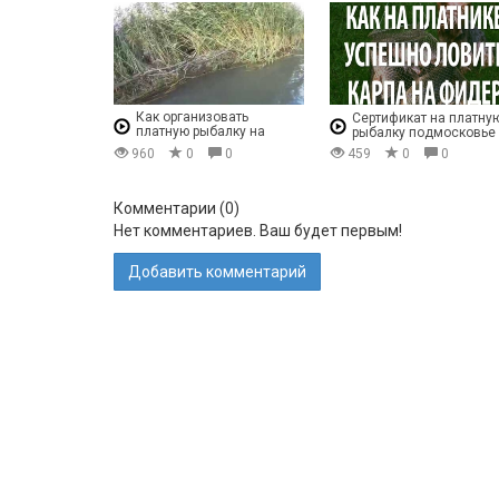
Как организовать
Сертификат на платну
платную рыбалку на
рыбалку подмосковье
пруду
960
0
0
459
0
0
Комментарии (
0
)
Нет комментариев. Ваш будет первым!
Добавить комментарий