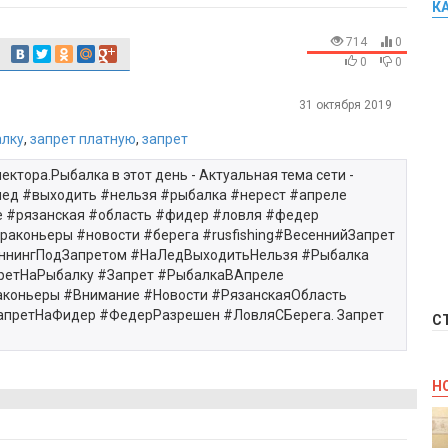
К
714
0
0
0
31 октября 2019
алку
,
запрет платную
,
запрет
ктора.Рыбалка в этот день - Актуальная тема сети -
лед #выходить #нельзя #рыбалка #нерест #апреле
е #рязанская #область #фидер #ловля #федер
аконьеры #новости #берега #rusfishing#ВесеннийЗапрет
ннингПодЗапретом #НаЛедВыходитьНельзя #Рыбалка
претНаРыбалку #Запрет #РыбалкаВАпреле
аконьеры #Внимание #Новости #РязанскаяОбласть
апретНаФидер #ФедерРазрешен #ЛовляСБерега. Запрет
С
Н