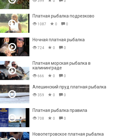
399
0
0
Платная рыбалка подрезково
1087
0
0
Ночная платная рыбалка
724
0
0
Платная морская рыбалка в
калининграде
666
0
0
Алешинский пруд платная рыбалка
359
0
0
Платная рыбалка правила
708
0
0
Новопетровское платная рыбалка