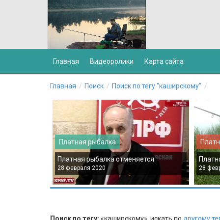
Главная
Видеоролики
Карта сайта
Главная
Поиск
Поиск по тегу "каширскому"
Платная рыбалка
Платн
Платная рыбалка отменяется
Платн
28 февраля 2020
28 фев
Поиск по тегу:
«каширскому», искать по
другому те