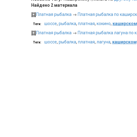
Найдено 2 материала
Платная рыбалка
→
Платная рыбалка по каширск
шоссе
,
рыбалка
,
платная
,
кокино
,
каширском
Теги:
Платная рыбалка
→
Платная рыбалка лагуна по 
шоссе
,
рыбалка
,
платная
,
лагуна
,
каширском
Теги: