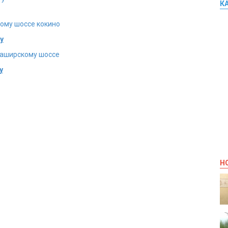
К
ому шоссе кокино
у
каширскому шоссе
у
Н