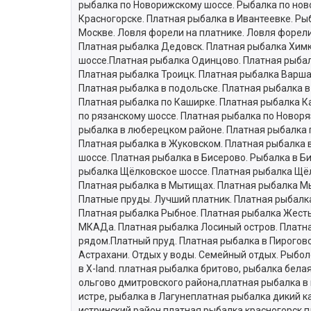
рыбалка по Новорижскому шоссе. Рыбалка по ново
Красногорске. Платная рыбалка в Ивантеевке. Ры
Москве. Ловля форели на платнике. Ловля форели
Платная рыбалка Дедовск. Платная рыбалка Химк
шоссе.Платная рыбалка Одинцово. Платная рыбал
Платная рыбалка Троицк. Платная рыбалка Варша
Платная рыбалка в подольске. Платная рыбалка 
Платная рыбалка по Каширке. Платная рыбалка Ка
по рязанскому шоссе. Платная рыбалка по Новор
рыбалка в люберецком районе. Платная рыбалка 
Платная рыбалка в Жуковском. Платная рыбалка 
шоссе. Платная рыбалка в Бисерово. Рыбалка в Б
рыбалка Щёлковское шоссе. Платная рыбалка Щёл
Платная рыбалка в Мытищах. Платная рыбалка Мы
Платные пруды. Лучший платник. Платная рыбалка
Платная рыбалка Рыбное. Платная рыбалка Жесты
МКАДа. Платная рыбалка Лосиный остров. Платна
рядом.Платный пруд. Платная рыбалка в Пирогово
Астрахани. Отдых у воды. Семейный отдых. Рыбо
в X-land. платная рыбалка бритово, рыбалка бел
ольгово дмитровского района,платная рыбалка в
истре, рыбалка в Лагунеплатная рыбалка дикий к
истринский район,платная рыбалка красногорск,