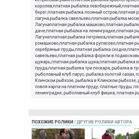
королев,платная рыбалка левобережный,платная
берег,платная рыбалка лосиный остров,платная р
лагуна,рыбалка савельево,платная рыбалка моск
Лагунаплатная рыбалка машково,платная рыбалка
даче,платная рыбалка на ленинградке,платная ры
Лагунеплатная рыбалка петряиха,платная рыбал
ромашково,платная рыбалка рупасово,платная р
серебряные пруды,платная рыбалка сходня,платн
савельево,платная рыбалка форели в подмосков
щукарь,платная рыбалка щука,платная рыбалка ю
пруда,платная рыбалка три пескаря, рыбалка в тр
рыболовный клуб парус, рыбалка золотой сазан, 
Клинском рыбхозе, рыбалка в Клинском рыбхозе, р
ловля карпа на платном пруду, платные пруды, п
ленинградке, рыболовный клуб фишка, платная р
ПОХОЖИЕ РОЛИКИ
/
ДРУГИЕ РОЛИКИ АВТОРА