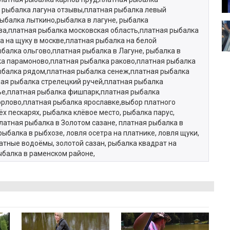
 рыбалка лагуна отзывы,платная рыбалка левый
ыбалка лыткино,рыбалка в лагуне, рыбалка
ва,платная рыбалка московская область,платная рыбалка
 на щуку в москве,платная рыбалка на белой
балка ольгово,платная рыбалка в Лагуне, рыбалка в
ка парамоново,платная рыбалка раково,платная рыбалка
ыбалка рядом,платная рыбалка сенеж,платная рыбалка
ая рыбалка стрелецкий ручей,платная рыбалка
ье,платная рыбалка фишпарк,платная рыбалка
рлово,платная рыбалка ярославке,выбор платного
ёх пескарях, рыбалка клёвое место, рыбалка парус,
платная рыбалка в Золотом сазане, платная рыбалка в
ыбалка в рыбхозе, ловля осетра на платнике, ловля щуки,
латные водоёмы, золотой сазан, рыбалка квадрат на
ыбалка в раменском районе,