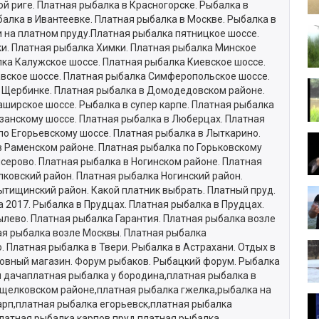
й риге. Платная рыбалка в Красногорске. Рыбалка в
балка в Ивантеевке. Платная рыбалка в Москве. Рыбалка в
 на платном пруду.Платная рыбалка пятницкое шоссе.
и. Платная рыбалка Химки. Платная рыбалка Минское
ка Калужское шоссе. Платная рыбалка Киевское шоссе.
вское шоссе. Платная рыбалка Симферопольское шоссе.
в Щербинке. Платная рыбалка в Домодедовском районе.
ширское шоссе. Рыбалка в супер карпе. Платная рыбалка
язанскому шоссе. Платная рыбалка в Люберцах. Платная
по Егорьевскому шоссе. Платная рыбалка в Лыткарино.
в Раменском районе. Платная рыбалка по Горьковскому
исерово. Платная рыбалка в Ногинском районе. Платная
ковский район. Платная рыбалка Ногинский район.
тищинский район. Какой платник выбрать. Платный пруд.
 2017. Рыбалка в Прудцах. Платная рыбалка в Прудцах.
лево. Платная рыбалка Гарантия. Платная рыбалка возле
я рыбалка возле Москвы. Платная рыбалка
. Платная рыбалка в Твери. Рыбалка в Астрахани. Отдых в
ловный магазин. Форум рыбаков. Рыбацкий форум. Рыбалка
ая дачаплатная рыбалка у бородина,платная рыбалка в
 щелковском районе,платная рыбалка гжелка,рыбалка на
арп,платная рыбалка егорьевск,платная рыбалка
платная рыбалка карпов пруд,платная рыбалка