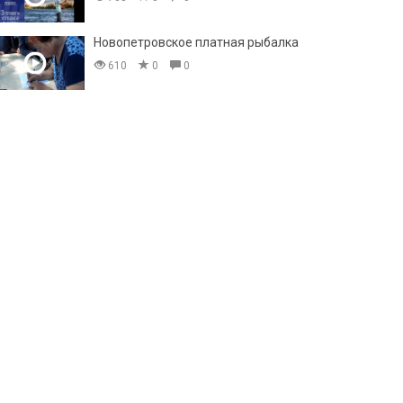
Новопетровское платная рыбалка
610
0
0