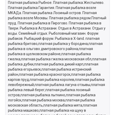
Платная рыбалка Рыбное. Платная рыбалка Жестылево.
Платная рыбалка Гарантия. Платная рыбалка возле
МКАДа. Платная рыбалка Лосиный остров. Платная
рыбалка возле Москвы. Платная рыбалка рядом.Платный
пруд. Платная рыбалка в Пирогово. Платная рыбалка в
Твери. Рыбалка в Астрахани. Отдых в Астрахани. Отдых у
воды. Семейный отдых. Рыболовный магазин. Форум
рыбаков. Рыбацкий форум. Рыбалка в X-land. платная
рыбалка бритово,платная рыбалка у бородина,платная
рыбалка в ольгово дмитровского района,платная
рыбалка в щелковском районе,платная рыбалка
гжелка,платная рыбалка гжелка московская обл,платная
рыбалка дубки,платная рыбалка дикий карп,платная
рыбалка егорьевск,платная рыбалка истринский
район,платная рыбалка красногорск,платная рыбалка
карпов пруд,платная рыбалка королев,платная рыбалка
левобережный,платная рыбалка лагуна отзывы,платная
рыбалка левый берег,платная рыбалка лосиный
остров,платная рыбалка лыткино,платная рыбалка
логойск,платная рыбалка москва,платная рыбалка
московская область,платная рыбалка мята,платная
рыбалка машково,платная рыбалка на щуку в