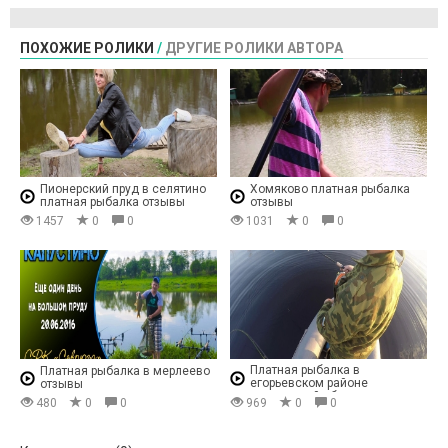
ПОХОЖИЕ РОЛИКИ
/
ДРУГИЕ РОЛИКИ АВТОРА
Пионерский пруд в селятино
Хомяково платная рыбалка
платная рыбалка отзывы
отзывы
1457
0
0
1031
0
0
Платная рыбалка в
Платная рыбалка в мерлеево
егорьевском районе
отзывы
московской области
480
0
0
969
0
0