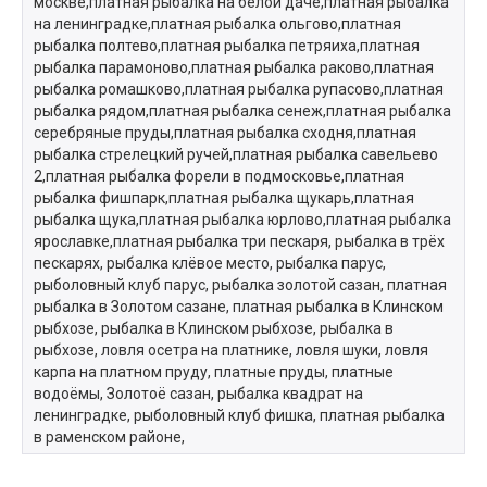
москве,платная рыбалка на белой даче,платная рыбалка
на ленинградке,платная рыбалка ольгово,платная
рыбалка полтево,платная рыбалка петряиха,платная
рыбалка парамоново,платная рыбалка раково,платная
рыбалка ромашково,платная рыбалка рупасово,платная
рыбалка рядом,платная рыбалка сенеж,платная рыбалка
серебряные пруды,платная рыбалка сходня,платная
рыбалка стрелецкий ручей,платная рыбалка савельево
2,платная рыбалка форели в подмосковье,платная
рыбалка фишпарк,платная рыбалка щукарь,платная
рыбалка щука,платная рыбалка юрлово,платная рыбалка
ярославке,платная рыбалка три пескаря, рыбалка в трёх
пескарях, рыбалка клёвое место, рыбалка парус,
рыболовный клуб парус, рыбалка золотой сазан, платная
рыбалка в Золотом сазане, платная рыбалка в Клинском
рыбхозе, рыбалка в Клинском рыбхозе, рыбалка в
рыбхозе, ловля осетра на платнике, ловля шуки, ловля
карпа на платном пруду, платные пруды, платные
водоёмы, Золотоё сазан, рыбалка квадрат на
ленинградке, рыболовный клуб фишка, платная рыбалка
в раменском районе,