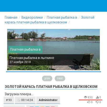
Главная
Видеоролики
Платная рыбалка в
Золотой
карась платная рыбалка в щелковском
Платная рыбалка в
Платная рыбалка в лыткино
П
27 ноября 2018
2
prev
next
ЗОЛОТОЙ КАРАСЬ ПЛАТНАЯ РЫБАЛКА В ЩЕЛКОВСКОМ
Загрузка плеера...
830
0
# 93
00:14:24
Administrator
0
0