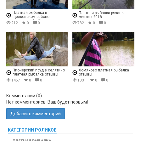
Платная рыбалка в
Платная рыбалка рязань
щелковском районе
отзывы 2018
московской области
212
0
0
782
0
0
Пионерский пруд в селятино
Хомяково платная рыбалка
платная рыбалка отзывы
отзывы
1457
0
0
1031
0
0
Комментарии (
0
)
Нет комментариев. Ваш будет первым!
Добавить комментарий
КАТЕГОРИИ РОЛИКОВ
ПЛАТНАЯ РЫБАЛКА