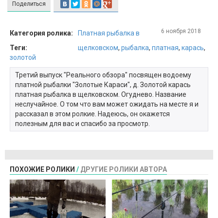
Поделиться
6 ноября 2018
Категория ролика:
Платная рыбалка в
Теги:
щелковском
,
рыбалка
,
платная
,
карась
,
золотой
Третий выпуск "Реального обзора" посвящен водоему
платной рыбалки "Золотые Караси", д. Золотой карась
платная рыбалка в щелковском. Огуднево. Название
неслучайное. О том что вам может ожидать на месте я и
рассказал в этом ролкие. Надеюсь, он окажется
полезным для вас и спасибо за просмотр.
ПОХОЖИЕ РОЛИКИ
/
ДРУГИЕ РОЛИКИ АВТОРА