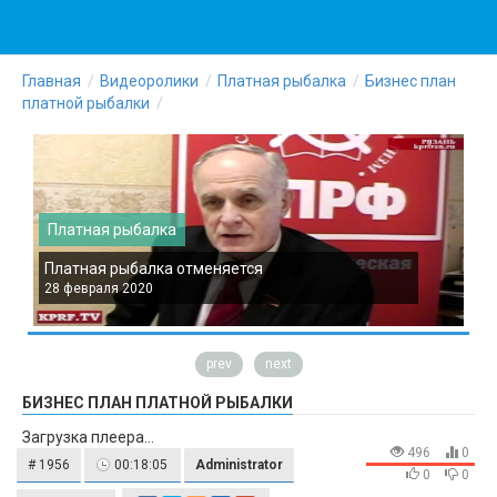
Главная
Видеоролики
Платная рыбалка
Бизнес план
платной рыбалки
Платная рыбалка
Платная рыбалка отменяется
П
28 февраля 2020
2
prev
next
БИЗНЕС ПЛАН ПЛАТНОЙ РЫБАЛКИ
Загрузка плеера...
496
0
# 1956
00:18:05
Administrator
0
0