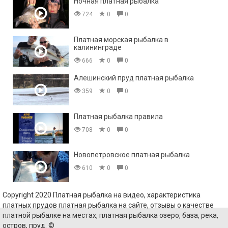
Ночная платная рыбалка
724
0
0
Платная морская рыбалка в
калининграде
666
0
0
Алешинский пруд платная рыбалка
359
0
0
Платная рыбалка правила
708
0
0
Новопетровское платная рыбалка
610
0
0
Copyright 2020 Платная рыбалка на видео, характеристика
платных прудов платная рыбалка на сайте, отзывы о качестве
платной рыбалке на местах, платная рыбалка озеро, база, река,
остров, пруд. ©