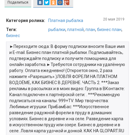
Поделиться
20 мая 2019
Категория ролика:
Платная рыбалка
Теги:
рыбалки
,
платной
,
план
,
бизнес план
,
бизнес
►Переходите сюда: В форму подписки вносите Ваше имя
и E-mail. Бизнес план платной рыбалки. Подписывайтесь,
подтверждайте подписку и получите помощника для
онлайн заработка.►Требуются сотрудники на удалённую
работу. Оплата ежедневно! (Откроется окно, 2 раза
нажмите «Разрешить».)ЛОВЛЯ ФОРЕЛИ НА ПЛАТНОМ
ВОДОЁМЕ, КАК БИЗНЕС В ДЕРЕВНЕ. ЧАСТЬ 2. ***Заказ
рекламы в рассылках и в моих видео: Группа в ВКонтакте:
Канал подключен к партнёрской сети: . ***Рекомендую
подписаться на каналы: 999+TV: Мир творчества:
Любимые игрушки: ПриБамБас: ***Искусственное
разведение радужной форели в пруду в домашних
условиях. Бизнес в деревне и на селе. Разведение карпа
в искусственном пруду или озере. Бизнес в деревне и в
селе. Ловля карпа удочкой и донкой. КАК НА GLOPART.RU