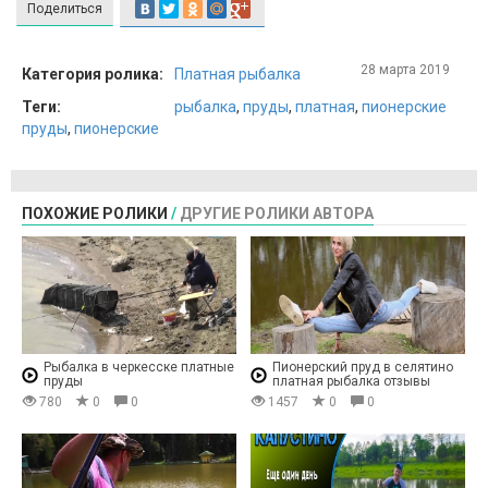
Поделиться
28 марта 2019
Категория ролика:
Платная рыбалка
Теги:
рыбалка
,
пруды
,
платная
,
пионерские
пруды
,
пионерские
ПОХОЖИЕ РОЛИКИ
/
ДРУГИЕ РОЛИКИ АВТОРА
Рыбалка в черкесске платные
Пионерский пруд в селятино
пруды
платная рыбалка отзывы
780
0
0
1457
0
0