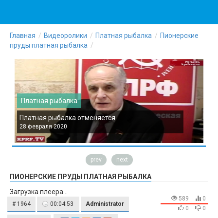
Главная
Видеоролики
Платная рыбалка
Пионерские
пруды платная рыбалка
Платная рыбалка
Платная рыбалка отменяется
П
28 февраля 2020
2
prev
next
ПИОНЕРСКИЕ ПРУДЫ ПЛАТНАЯ РЫБАЛКА
Загрузка плеера...
589
0
# 1964
00:04:53
Administrator
0
0