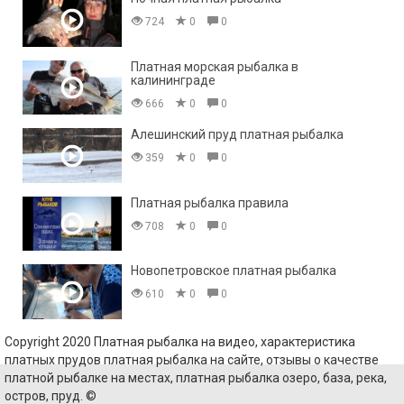
724
0
0
Платная морская рыбалка в
калининграде
666
0
0
Алешинский пруд платная рыбалка
359
0
0
Платная рыбалка правила
708
0
0
Новопетровское платная рыбалка
610
0
0
Copyright 2020 Платная рыбалка на видео, характеристика
платных прудов платная рыбалка на сайте, отзывы о качестве
платной рыбалке на местах, платная рыбалка озеро, база, река,
остров, пруд. ©