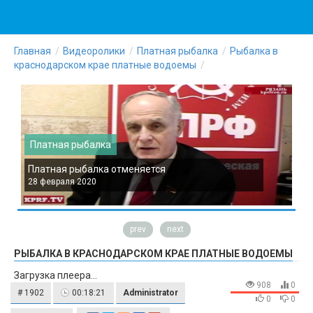
Главная
Видеоролики
Платная рыбалка
Рыбалка в
краснодарском крае платные водоемы
Платная рыбалка
Платная рыбалка отменяется
П
28 февраля 2020
2
prev
next
РЫБАЛКА В КРАСНОДАРСКОМ КРАЕ ПЛАТНЫЕ ВОДОЕМЫ
Загрузка плеера...
908
0
# 1902
00:18:21
Administrator
0
0