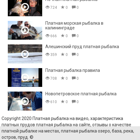
724
0
0
Платная морская рыбалка в
калининграде
666
0
0
Алешинский пруд платная рыбалка
359
0
0
Платная рыбалка правила
708
0
0
Новопетровское платная рыбалка
610
0
0
Copyright 2020 Платная рыбалка на видео, характеристика
платных прудов платная рыбалка на сайте, отзывы о качестве
платной рыбалке на местах, платная рыбалка озеро, база, река,
остров, пруд. ©