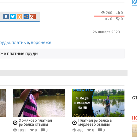
К
260
0
0
0
26 января 2020
руды
,
платные
,
воронеже
неже платные пруды
С
Н
Хомяково платная
Платная рыбалка в
рыбалка отзывы
мерлеево отзывы
1031
0
0
480
0
0