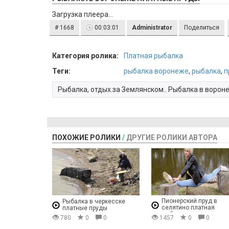
Загрузка плеера...
# 1668
00:03:01
Administrator
Поделиться
Категория ролика:
Платная рыбалка
Теги:
рыбалка воронеже
,
рыбалка
,
п
Рыбалка, отдых.за Землянском.. Рыбалка в воро
ПОХОЖИЕ РОЛИКИ
/
ДРУГИЕ РОЛИКИ АВТОРА
Пионерский пруд в
Рыбалка в черкесске
селятино платная
платные пруды
рыбалка отзывы
780
0
0
1457
0
0